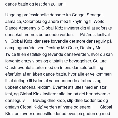
dance battle og fest den 26. juni!
Unge og professionelle dansere fra Congo, Senegal,
Jamaica, Colombia og andre med tilknytning til World
Dance Academy & Global Kidz inviterer dig til at udforske
dansekulturernes berusende verden. På årets festival
vil Global Kidz’ dansere forvandle det store dansegulv på
campingområdet ved Destroy Me Once, Destroy Me
Twice til en estatisk og levende danseverden, hvor du kan
forvente crazy vibes og ekstatiske bevægelser. Culture
Clash-eventet starter med en intens danseforestilling
efterfulgt af en åben dance battle, hvor alle er velkommen
til at deltage til lyden af vanedannende afrobeats og
upbeat dancehall-riddim. Eventet afsluttes med en stor
fest, og Global Kidz inviterer alle ind på det brændvarme
dansegulv. Bevæg dine krop, slip dine fødder løs og
omfavn Global Kidz’ verden af rytme og energi! Global
Kidz omfavner dansestile, der udleves på gaden og med