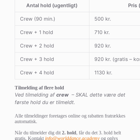
Antal hold (ugentligt)
Pris
Crew (90 min.)
500 kr.
Crew + 1 hold
710 kr.
Crew + 2 hold
920 kr.
Crew + 3 hold
920 kr. (gratis – k
Crew + 4 hold
1130 kr.
Tilmelding af flere hold
V
ed tilmelding af
crew
–
SKAL dette være det
første hold
du er tilmeldt.
Alle tilmeldinger foretages online og rabatten fratrækkes
automatisk.
Når du tilmelder dig dit
2
. hold
, får du det 3. hold helt
gratis.
Kontakt
info@worlddance.academy
og oplys