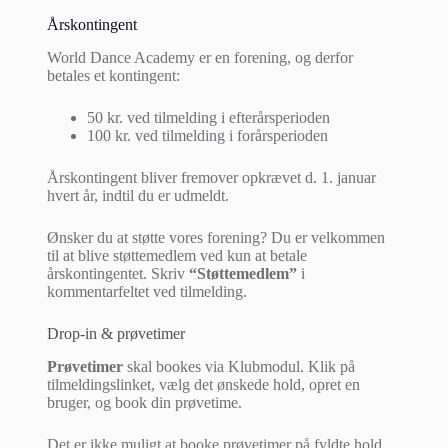
Årskontingent
World Dance Academy er en forening, og derfor
betales et kontingent:
50 kr. ved tilmelding i efterårsperioden
100 kr. ved tilmelding i forårsperioden
Årskontingent bliver fremover opkrævet d. 1. januar
hvert år, indtil du er udmeldt.
Ønsker du at støtte vores forening? Du er velkommen
til at blive støttemedlem ved kun at betale
årskontingentet. Skriv
“Støttemedlem”
i
kommentarfeltet ved tilmelding.
Drop-in & prøvetimer
Prøvetimer
skal bookes via Klubmodul. Klik på
tilmeldingslinket, vælg det ønskede hold, opret en
bruger, og book din prøvetime.
Det er ikke muligt at booke prøvetimer på fyldte hold.