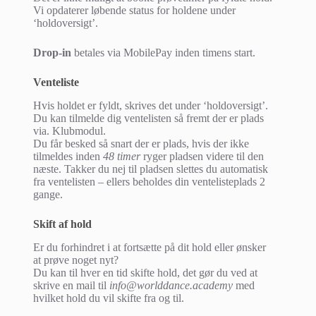
Vi opdaterer løbende status for holdene under
‘holdoversigt’.
Drop-in
betales via MobilePay inden timens start.
Venteliste
Hvis holdet er fyldt, skrives det under ‘holdoversigt’.
Du kan tilmelde dig ventelisten så fremt der er plads
via. Klubmodul.
Du får besked så snart der er plads, hvis der ikke
tilmeldes inden
48 timer
ryger pladsen videre til den
næste. Takker du nej til pladsen slettes du automatisk
fra ventelisten – ellers beholdes din ventelisteplads 2
gange.
Skift af hold
Er du forhindret i at fortsætte på dit hold eller ønsker
at prøve noget nyt?
Du kan til hver en tid skifte hold, det gør du ved at
skrive en mail til
info@worlddance.academy
med
hvilket hold du vil skifte fra og til.