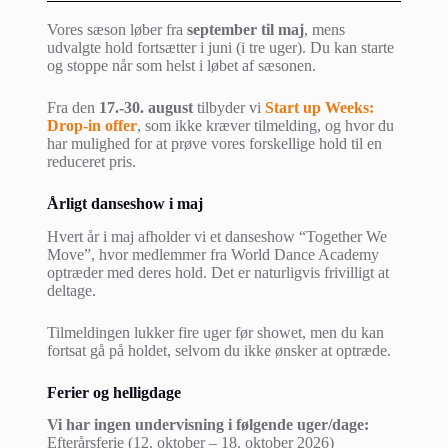
Vores sæson løber fra
september til maj
, mens
udvalgte hold fortsætter i juni (i tre uger). Du kan starte
og stoppe når som helst i løbet af sæsonen.
Fra den
17.-30. august
tilbyder vi
Start up Weeks:
Drop-in offer
, som ikke kræver tilmelding, og hvor du
har mulighed for at prøve vores forskellige hold til en
reduceret pris.
Årligt danseshow i maj
Hvert år i maj afholder vi et danseshow “Together We
Move”, hvor medlemmer fra World Dance Academy
optræder med deres hold. Det er naturligvis frivilligt at
deltage.
Tilmeldingen lukker fire uger før showet, men du kan
fortsat gå på holdet, selvom du ikke ønsker at optræde.
Ferier og helligdage
Vi har ingen undervisning i følgende uger/dage:
Efterårsferie (12. oktober – 18. oktober 2026)