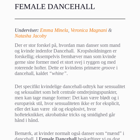
FEMALE DANCEHALL
Underviser:
Emma Minela
,
Veronica Magnani
&
Natasha Jacoby
Der er stor forskel på, hvordan man danser som mand
og kvinde indenfor Dancehall. Kropsholdningen er
forskellig; eksempelvis fremhæver man som kvinde
gerne sine former med et stort svej i ryggen og med
roterende hofter. Dette er kvindens primære
groove
i
dancehall, kaldet
“whine”
.
Det specifikt kvindelige dancehall-udtryk har sensualitet
og seksualitet som helt centrale omdrejningspunkter,
men kan tage mange former: Det kan være blødt og i
europæisk stil, hvor sensualiteten ikke er for eksplicit,
eller det kan være råt og eksplosivt, hvor
hofteteknikker, akrobatiske tricks og smidighed går
hånd i hånd.
Bemærk, at kvinder normalt også danser som “mænd” i
dancehall. I
Female Dancehall
beskæftiger vi os dog