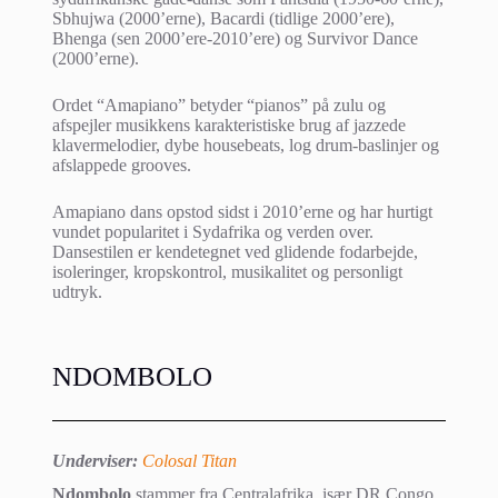
Sbhujwa (2000’erne), Bacardi (tidlige 2000’ere),
Bhenga (sen 2000’ere-2010’ere) og Survivor Dance
(2000’erne).
Ordet “Amapiano” betyder “pianos” på zulu og
afspejler musikkens karakteristiske brug af jazzede
klavermelodier, dybe housebeats, log drum-baslinjer og
afslappede grooves.
Amapiano dans opstod sidst i 2010’erne og har hurtigt
vundet popularitet i Sydafrika og verden over.
Dansestilen er kendetegnet ved glidende fodarbejde,
isoleringer, kropskontrol, musikalitet og personligt
udtryk.
NDOMBOLO
Underviser:
Colosal Titan
Ndombolo
stammer fra Centralafrika, især DR Congo,