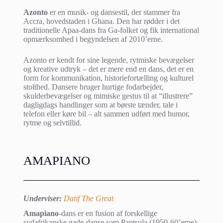
Azonto
er en musik- og dansestil, der stammer fra
Accra, hovedstaden i Ghana. Den har rødder i det
traditionelle Apaa-dans fra Ga-folket og fik international
opmærksomhed i begyndelsen af 2010’erne.
Azonto er kendt for sine legende, rytmiske bevægelser
og kreative udtryk – det er mere end en dans, det er en
form for kommunikation, historiefortælling og kulturel
stolthed. Dansere bruger hurtige fodarbejder,
skulderbevægelser og mimiske gestus til at “illustrere”
dagligdags handlinger som at børste tænder, tale i
telefon eller køre bil – alt sammen udført med humor,
rytme og selvtillid.
AMAPIANO
Underviser:
Datif The Great
Amapiano
-dans er en fusion af forskellige
sydafrikanske gade-danse som Pantsula (1950-60’erne),