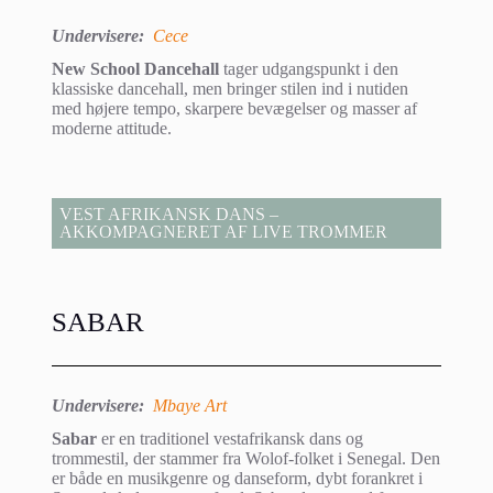
Undervisere:
Cece
New School Dancehall
tager udgangspunkt i den
klassiske dancehall, men bringer stilen ind i nutiden
med højere tempo, skarpere bevægelser og masser af
moderne attitude.
VEST AFRIKANSK DANS –
AKKOMPAGNERET AF LIVE TROMMER
SABAR
Undervisere:
Mbaye Art
Sabar
er en traditionel vestafrikansk dans og
trommestil, der stammer fra Wolof-folket i Senegal. Den
er både en musikgenre og danseform, dybt forankret i