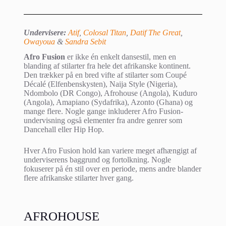
Undervisere:
Atif
,
Colosal Titan
,
Datif The Great
,
Owayoua
&
Sandra Sebit
Afro Fusion
er ikke én enkelt dansestil, men en
blanding af stilarter fra hele det afrikanske kontinent.
Den trækker på en bred vifte af stilarter som Coupé
Décalé (Elfenbenskysten), Naija Style (Nigeria),
Ndombolo (DR Congo), Afrohouse (Angola), Kuduro
(Angola), Amapiano (Sydafrika), Azonto (Ghana) og
mange flere. Nogle gange inkluderer Afro Fusion-
undervisning også elementer fra andre genrer som
Dancehall eller Hip Hop.
Hver Afro Fusion hold kan variere meget afhængigt af
underviserens baggrund og fortolkning. Nogle
fokuserer på én stil over en periode, mens andre blander
flere afrikanske stilarter hver gang.
AFROHOUSE