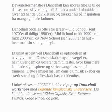
Bevægelsesmønstre i Dancehall kan spores tilbage til de
danse, som slaver bragte til Jamaica under kolonitiden.
Over tid har de udviklet sig og trækker nu på inspiration
fra mange globale kulturer.
Dancehall opdeles ofte i tre æraer – Old School (sent
1970’er til tidligt 1990’er), Mid School (midt 1990’er til
midt 2000’er), og New School (sen 2000’er til nu) –
hver med sin stil og udtryk.
Et unikt aspekt ved Dancehall er opfindelsen af
navngivne trin. Dansere skaber nye bevægelser,
navngiver dem og udfører dem til fester, hvor kunstnere
kan lade sig inspirere og skrive sange baseret på
trinnene. Dette samspil mellem dans og musik skaber en
stærk social og fællesskabsbaseret identitet.
I løbet af sæson 2025/26 holder vi
pop-up Dancehall
workshops
med
skiftende jamaicanske undervisere
. Du
kan bl.a. danse med Zidan Xqlusiv, Evon Extreme
Pushaz, Gage Rifical og flere.