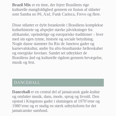
Brazil Mix
er en time, der fejrer Brasiliens rige
kulturelle mangfoldighed gennem en fusion af stilarter
som Samba no Pé, Axé, Funk Carioca, Frevo og flere.
Disse stilarter er dybt forankrede i Brasiliens komplekse
kulturhistorie og afspejler stærke påvirkninger fra
afrikanske, oprindelige og europæiske traditioner – hver
med sin egen rytme, historie og sociale betydning.
Nogle danse stammer fra Rio de Janeiros gader og
karnevalskultur, andre fra afro-brasilianske fællesskaber
og energiske favelaer. Samlet set udtrykker de
Brasiliens ånd og kulturelle rigdom gennem bevægelse,
musik og fest.
DANCEHALL
Dancehall
er en central del af jamaicansk gade-kultur
og omfatter musik, dans, mode, sprog og livsstil. Den
opstod i Kingstons gader i slutningen af 1970’erne og
1980’erne og er stadig en stærk udtryksform for det
jamaicanske samfund.